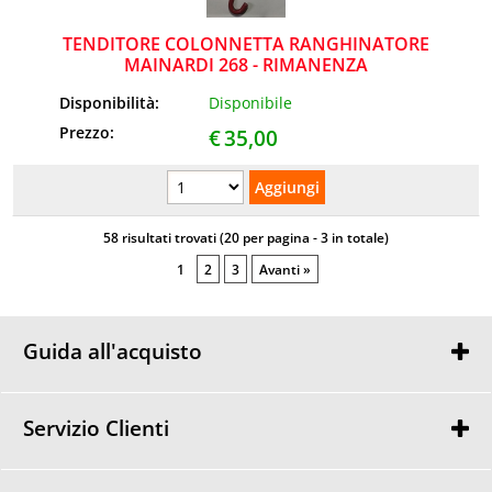
TENDITORE COLONNETTA RANGHINATORE
MAINARDI 268 - RIMANENZA
Disponibilità:
Disponibile
Prezzo:
€
35,00
58 risultati trovati (20 per pagina - 3 in totale)
1
2
3
Avanti »
Guida all'acquisto
Chi siamo
Contatti
Servizio Clienti
Termini e condizioni
DIVISIONE GARDEN
Privacy policy
S.S.158 direz.Caserta, 19 81011 ALIFE (CE)