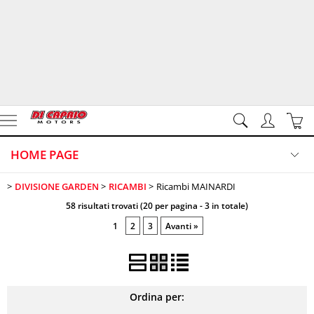
HOME PAGE
DIVISIONE GARDEN
RICAMBI
Ricambi MAINARDI
DIVISIONE GARDEN
Categoria:
>
>
> Ricambi MAINARDI
HOME PAGE
DIVISIONE GARDEN
RICAMBI
58 risultati trovati (20 per pagina - 3 in totale)
DIVISIONE DUE RUOTE
1
2
3
Avanti »
Marca
CONTATTI
VIDEO
Ordina per: