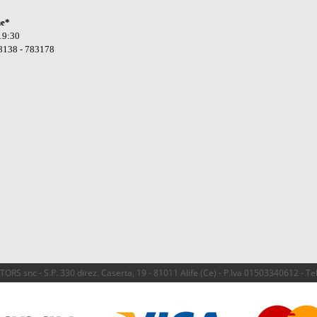
ne*
19:30
8138 - 783178
RS snc - S.P. 330 direz. Caserta, 19 - 81011 Alife (Ce) - P.Iva 01503340612 - T