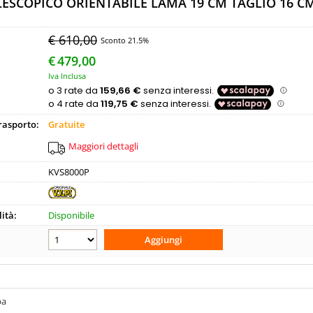
LESCOPICO ORIENTABILE LAMA 19 CM TAGLIO 16 C
Pa
€ 610,00
Sconto 21.5%
€
479,00
Hai perso
Iva Inclusa
trasporto:
Gratuite
Maggiori dettagli
KVS8000P
ità:
Disponibile
pa