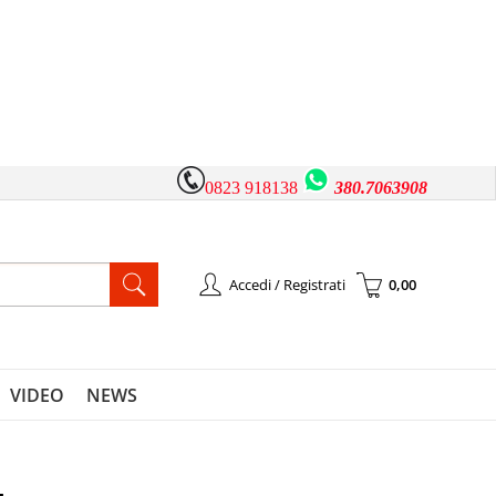
0823 918138
380.7063908
Accedi / Registrati
0,00
à registrato
Sono un nuovo cliente
l'ordine inserisci il
Se non sei ancora registrato sul
 la password e poi
nostro sito clicca sul pulsante
VIDEO
NEWS
pulsante "Accedi"
"Registrati"
-mail: