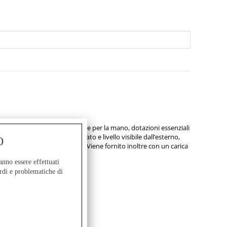
tura ergonomica con protezione per la mano, dotazioni essenziali
 serbatoio dell’olio integrato e livello visibile dall’esterno,
O
ricabili e ad innesto rapido. Viene fornito inoltre con un carica
mplice e sicuro.
anno essere effettuati
rdi e problematiche di