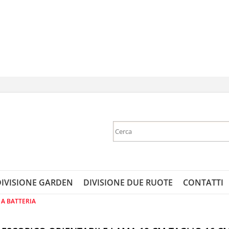
Sono gi
Per completare 
nome utente e
DIVISIONE GARDEN
DIVISIONE DUE RUOTE
CONTATTI
clicca sul 
A BATTERIA
E