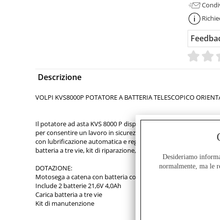
Condi
Richie
Feedbac
Descrizione
VOLPI KVS8000P POTATORE A BATTERIA TELESCOPICO ORIENT
Il potatore ad asta KVS 8000 P dispone di doppio interruttore d
per consentire un lavoro in sicurezza. È dotato di asta telescopic
con lubrificazione automatica e regolabile della catena. Nella co
batteria a tre vie, kit di riparazione, copri barra e una comoda 
Desideriamo informarV
normalmente, ma le re
DOTAZIONE:
Motosega a catena con batteria cordless al litio
Include 2 batterie 21,6V 4,0Ah
Carica batteria a tre vie
Kit di manutenzione