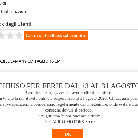
vidi
di informazioni
k degli utenti
ABILE LAMA 19 CM TAGLIO 16 CM
i sicurezza, catene da 1/4" con copertura protettiva e barra da 8", impugna
a (lunghezza chiusa: 170 cm- lunghezza aperta: 250cm) e di testa orientabile con
CHIUSO PER FERIE DAL 13 AL 31 AGOST
nfezione standard comprende due batterie cordless al litio da 21,6V 4,0Ah rica
Gentili Clienti, grazie per aver scelto il ns. Store.
valigetta dove riporre in modo ordinato tutti gli elementi, per un trasporto se
i che la ns. attività online è sospesa fino al 31 agosto 2026. Gli acquisti potr
lative spedizioni riprenderanno regolarmente dal 1 settembre, onde evitare rita
consegna dovuti al periodo.
*Auguriamo buone vacanze a tutti*
DI CAPRIO MOTORS Store