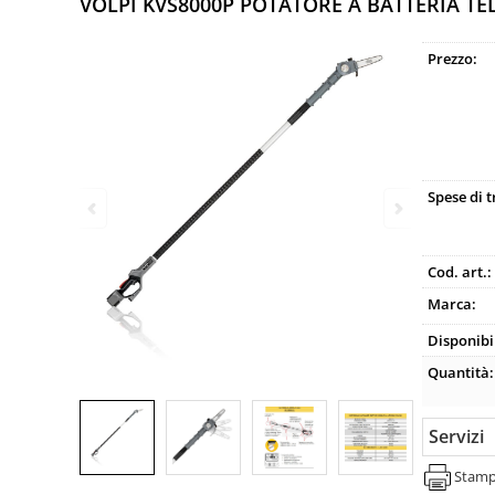
VOLPI KVS8000P POTATORE A BATTERIA TE
Prezzo:
Spese di 
Cod. art.:
Marca:
Disponibil
Quantità:
Servizi
Stam