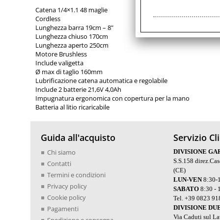
Catena 1/4×1.1 48 maglie
Cordless
Lunghezza barra 19cm – 8"
Lunghezza chiuso 170cm
Lunghezza aperto 250cm
Motore Brushless
Include valigetta
Ø max di taglio 160mm
Lubrificazione catena automatica e regolabile
Include 2 batterie 21,6V 4,0Ah
Impugnatura ergonomica con copertura per la mano
Batteria al litio ricaricabile
Guida all'acquisto
Servizio Cl
Chi siamo
DIVISIONE GA
S.S.158 direz.Ca
Contatti
(CE)
Termini e condizioni
LUN-VEN
8:30-1
Privacy policy
SABATO
8:30 - 
Cookie policy
Tel. +39 0823 9
DIVISIONE DU
Pagamenti
Via Caduti sul L