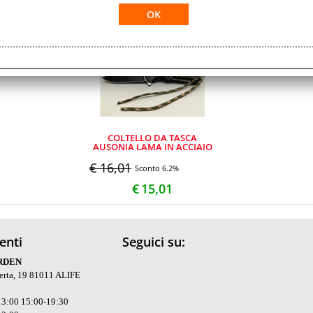
COLTELLO DA TASCA
AUSONIA LAMA IN ACCIAIO
INOX E MANICO IN
ALLUMINIO
€ 16,01
Sconto 6.2%
€
15,01
ienti
Seguici su:
RDEN
serta, 19 81011 ALIFE
3:00 15:00-19:30