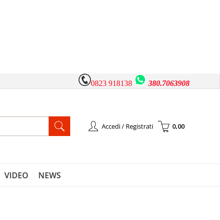
0823 918138
380.7063908
Accedi / Registrati
0,00
à registrato
Sono un nuovo cliente
l'ordine inserisci il
Se non sei ancora registrato sul
 la password e poi
nostro sito clicca sul pulsante
VIDEO
NEWS
pulsante "Accedi"
"Registrati"
-mail: