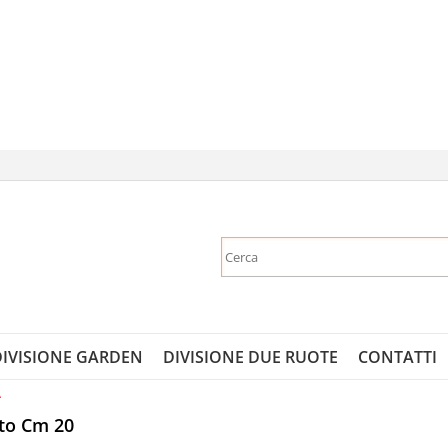
Sono gi
Per completare 
nome utente e
DIVISIONE GARDEN
DIVISIONE DUE RUOTE
CONTATTI
clicca sul 
A
E
ato Cm 20