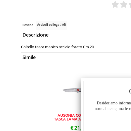
Articoli collegati (6)
Scheda
Descrizione
Coltello tasca manico acciaio forato Cm 20
Simile
Desideriamo informarV
normalmente, ma le re
AUSONIA COLTELLO DA
TASCA LAMA ACCIAIO INOX
CON MANICO DI LEGNO DI
PALISSANDRO
€
21,00