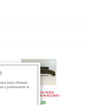
O
anno essere effettuati
rdi e problematiche di
COLTELLO DA TASCA
AUSONIA LAMA IN ACCIAIO
INOX E MANICO IN G10 CM
19
€
24,00