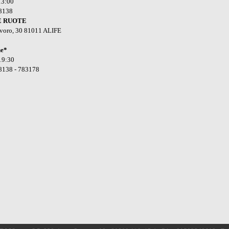
13:00
18138
E RUOTE
avoro, 30 81011 ALIFE
ne*
19:30
8138 - 783178