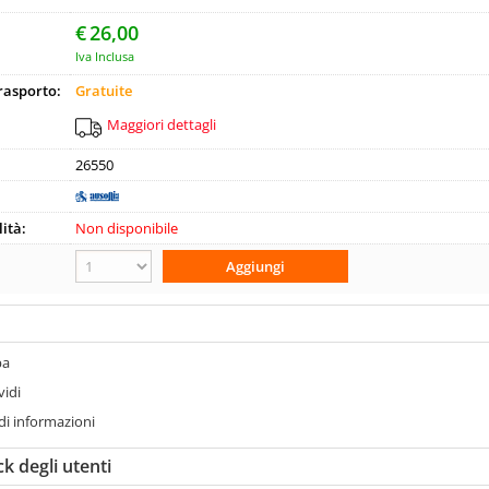
Pa
€
26,00
Iva Inclusa
trasporto:
Gratuite
Hai perso
Maggiori dettagli
26550
ità:
Non disponibile
pa
vidi
di informazioni
k degli utenti