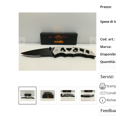
Prezzo:
Spese di 
Cod. art.:
Marca:
Disponibil
Quantità:
Servizi
Stam
Condi
Richie
Feedbac