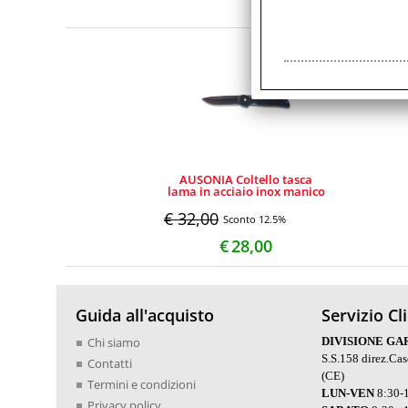
AUSONIA Coltello tasca
lama in acciaio inox manico
in G10 Cm 22
€ 32,00
Sconto 12.5%
€
28,00
Guida all'acquisto
Servizio Cl
Chi siamo
DIVISIONE GA
S.S.158 direz.Ca
Contatti
(CE)
Termini e condizioni
LUN-VEN
8:30-1
Privacy policy