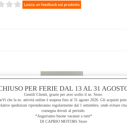
CHIUSO PER FERIE DAL 13 AL 31 AGOST
Gentili Clienti, grazie per aver scelto il ns. Store.
i che la ns. attività online è sospesa fino al 31 agosto 2026. Gli acquisti potr
lative spedizioni riprenderanno regolarmente dal 1 settembre, onde evitare rita
consegna dovuti al periodo.
COLTELLO DA TASCA
AUSONIA LAMA ACCIAIO
*Auguriamo buone vacanze a tutti*
INOX E MANICO IN
DI CAPRIO MOTORS Store
ALLUMINIO CM 19,5
€
24,00