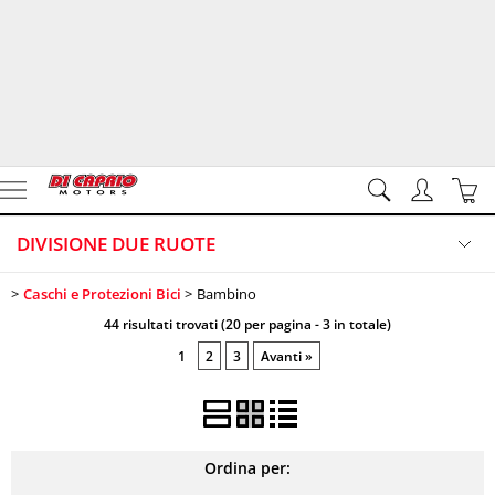
DIVISIONE DUE RUOTE
Caschi e Protezioni Bici
Bambino
HOME PAGE
Categoria:
>
> Bambino
DIVISIONE DUE RUOTE
Caschi e Protezioni Bici
44 risultati trovati (20 per pagina - 3 in totale)
DIVISIONE GARDEN
1
2
3
Avanti »
Marca
CONTATTI
VIDEO
Ordina per: