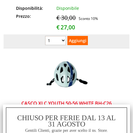
Disponibilità:
Disponibile
Prezzo:
€ 30,00
Sconto 10%
€
27,00
CASCO XLC YOUTH 50-56 WHITE BH-C26
CHIUSO PER FERIE DAL 13 AL
Disponibilità:
Disponibile
31 AGOSTO
Prezzo:
€ 29,95
Sconto 16.5%
Gentili Clienti, grazie per aver scelto il ns. Store.