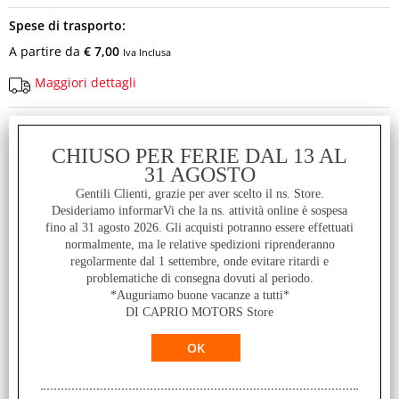
Spese di trasporto:
A partire da
€ 7,00
Iva Inclusa
Maggiori dettagli
Cod. art.:
107145
CHIUSO PER FERIE DAL 13 AL
31 AGOSTO
Marca:
Gentili Clienti, grazie per aver scelto il ns. Store.
SHIMANO
Desideriamo informarVi che la ns. attività online è sospesa
fino al 31 agosto 2026. Gli acquisti potranno essere effettuati
normalmente, ma le relative spedizioni riprenderanno
Disponibilità:
regolarmente dal 1 settembre, onde evitare ritardi e
Disponibile
problematiche di consegna dovuti al periodo.
*Auguriamo buone vacanze a tutti*
DI CAPRIO MOTORS Store