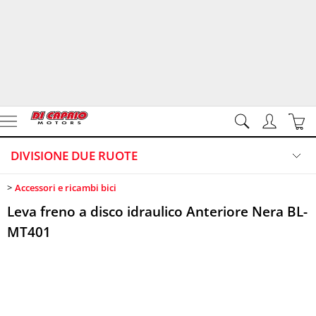
DIVISIONE DUE RUOTE
Accessori e ricambi bici
>
HOME PAGE
Categoria:
DIVISIONE DUE RUOTE
Accessori e ricambi bici
Leva freno a disco idraulico Anteriore Nera BL-
Marca
DIVISIONE GARDEN
MT401
CONTATTI
VIDEO