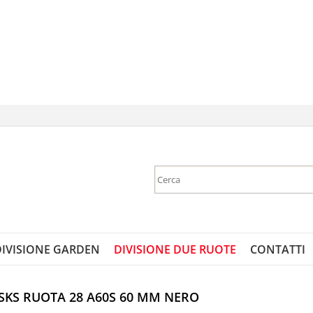
Sono gi
Per completare 
nome utente e
DIVISIONE GARDEN
DIVISIONE DUE RUOTE
CONTATTI
clicca sul 
E
 SKS RUOTA 28 A60S 60 MM NERO