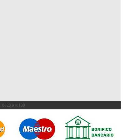
el. 0823 918138