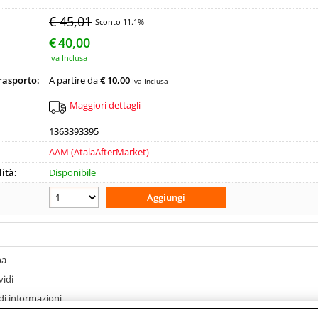
Pa
€ 45,01
Sconto 11.1%
€
40,00
Iva Inclusa
Hai perso
trasporto:
A partire da
€ 10,00
Iva Inclusa
Maggiori dettagli
1363393395
AAM (AtalaAfterMarket)
ità:
Disponibile
pa
vidi
di informazioni