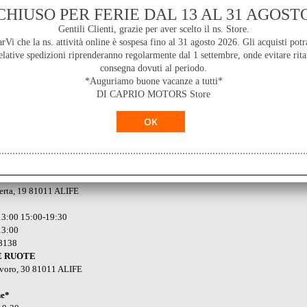
k degli utenti
CHIUSO PER FERIE DAL 13 AL 31 AGOST
Gentili Clienti, grazie per aver scelto il ns. Store.
i che la ns. attività online è sospesa fino al 31 agosto 2026. Gli acquisti potr
lative spedizioni riprenderanno regolarmente dal 1 settembre, onde evitare rita
consegna dovuti al periodo.
*Auguriamo buone vacanze a tutti*
 MM NERO OPACO
DI CAPRIO MOTORS Store
ienti
Seguici su:
RDEN
serta, 19 81011 ALIFE
3:00 15:00-19:30
13:00
18138
E RUOTE
avoro, 30 81011 ALIFE
ne*