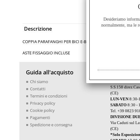
Feedbac
Desideriamo informarV
normalmente, ma le re
Descrizione
COPPIA PARAFANGHI PER BICI E-BIKE SKS RUOTA 28 A60S 60
ASTE FISSAGGIO INCLUSE
Guida all'acquisto
Servizio Cl
Chi siamo
DIVISIONE GA
S.S.158 direz.Ca
Contatti
(CE)
Termini e condizioni
LUN-VEN
8:30-1
Privacy policy
SABATO
8:30 - 
Cookie policy
Tel. +39 0823 9
DIVISIONE DU
Pagamenti
Via Caduti sul L
Spedizione e consegna
(CE)
*Solo Esposizio