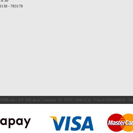
19:30
8138 - 783178
RS snc - S.P. 330 direz. Caserta, 19 - 81011 Alife (Ce) - P.Iva 01503340612 - T