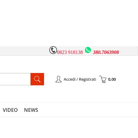
0823 918138
380.7063908
Accedi / Registrati
0,00
à registrato
Sono un nuovo cliente
l'ordine inserisci il
Se non sei ancora registrato sul
 la password e poi
nostro sito clicca sul pulsante
VIDEO
NEWS
pulsante "Accedi"
"Registrati"
-mail: