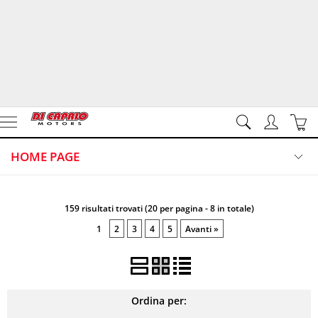
HOME PAGE
DIVISIONE GARDEN
Marca
159 risultati trovati (20 per pagina - 8 in totale)
DIVISIONE DUE RUOTE
1
2
3
4
5
Avanti »
CONTATTI
VIDEO
Ordina per: